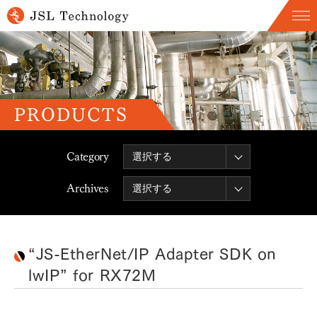
PRODUCTS
Category
Archives
“JS-EtherNet/IP Adapter SDK on
lwIP” for RX72M