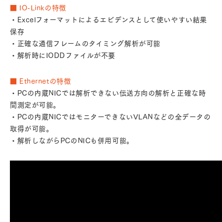
■ IO-Linkの特徴
・Excelフォーマットによるエビデンスとして使いやすい結果
保存
・正確な通信フレームのタイミング解析が可能
・解析時にIODDファイルが不要
■ Ethernetの特徴
・PCの内蔵NICでは解析できない伝送方向の解析と正確な時
間測定が可能。
・PCの内蔵NICではモニターできないVLANなどの全データの
取得が可能。
・解析しながらPCのNICも併用可能。