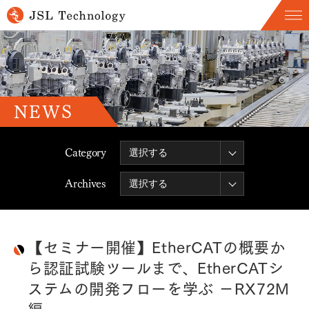
NEWS
Category
Archives
【セミナー開催】EtherCATの概要か
ら認証試験ツールまで、EtherCATシ
ステムの開発フローを学ぶ －RX72M