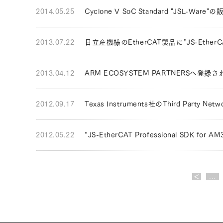
2014.05.25
Cyclone V SoC Standard "JSL-W
2013.07.22
日立産機様のEtherCAT製品に”JS-EtherCA
2013.04.12
ARM ECOSYSTEM PARTNERSへ登録
2012.09.17
Texas Instruments社のThird Party
2012.05.22
”JS-EtherCAT Professional SDK 
＜
...