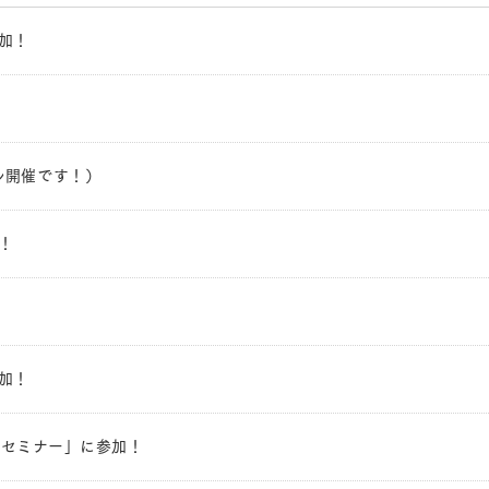
参加！
アル開催です！）
！
参加！
ガイドセミナー」に参加！