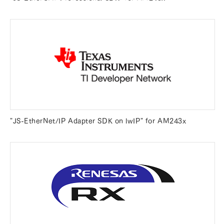
"JS-EtherNet/IP Adapter SDK on lwIP" for AM243x